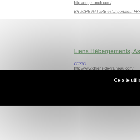
http://eng.kronch.com/
BRUCHE NATURE est importateur F
Liens Hébergements, Ass
FFPTC
http://www.chiens-de-traineau.com/
FFST
Ce site uti
http://www.ffstraineau.com/
I.F.Z.
la zoothérapie
http://www.institutfrancaisdezootherap