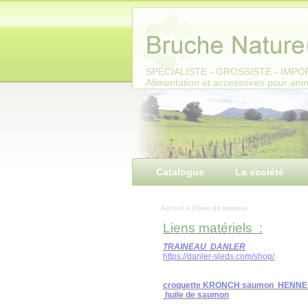
Panneau de gestion des cookies
SPÉCIALISTE - GROSSISTE - IMP
Alimentation et accessoires pour an
Catalogue
La société
Accueil
»
Chien de traineau
Liens matériels :
TRAINEAU DANLER
https://danler-sleds.com/shop/
croquette KRONCH saumon HENNE
huile de saumon