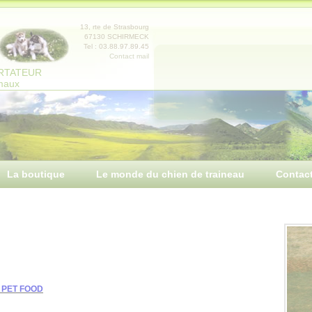
13, rte de Strasbourg
67130 SCHIRMECK
Tel : 03.88.97.89.45
Contact mail
ORTATEUR
imaux
La boutique
Le monde du chien de traineau
Contac
 PET FOOD