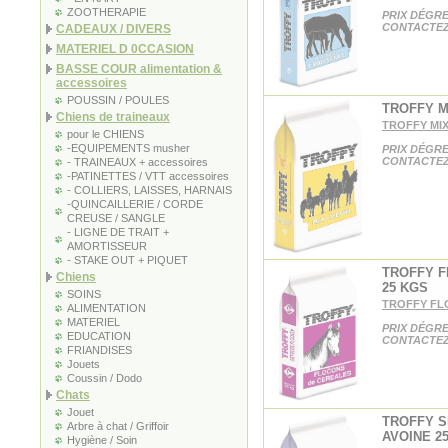
ZOOTHERAPIE
PRIX DÉGRE
CONTACTEZ
CADEAUX / DIVERS
MATERIEL D 0CCASION
BASSE COUR alimentation &
accessoires
POUSSIN / POULES
TROFFY M
Chiens de traineaux
TROFFY MIX
pour le CHIENS
-EQUIPEMENTS musher
PRIX DÉGRE
CONTACTEZ
- TRAINEAUX + accessoires
-PATINETTES / VTT accessoires
- COLLIERS, LAISSES, HARNAIS
-QUINCAILLERIE / CORDE
CREUSE / SANGLE
- LIGNE DE TRAIT +
AMORTISSEUR
- STAKE OUT + PIQUET
TROFFY 
Chiens
25 KGS
SOINS
TROFFY FL
ALIMENTATION
MATERIEL
PRIX DÉGRE
EDUCATION
CONTACTEZ
FRIANDISES
Jouets
Coussin / Dodo
Chats
Jouet
TROFFY S
Arbre à chat / Griffoir
AVOINE 2
Hygiène / Soin