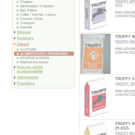
TROFFY SP
Chatière
KGS
Alimentation / Friandise
Bac à litière
PRIX DÉGRE
Collier / Harnais / Laisse
CONTACTEZ
Coussin / Dodo
Transport
Gamelle
Oiseaux
TROFFY M
Rongeurs
TROFFY MA
Cheval
PRIX DÉGRE
CLOTURE
CONTACTEZ
ALIMENTATION / FRIANDISES
HYGIENE & SOINS
Matériel d'occasion
Poisson, pêche
et aquariophilie
Alimentation
TROFFY S
Friandises
TROFFY SP
PRIX DÉGRE
CONTACTEZ
TROFFY 
25 KGS
TROFFY NU