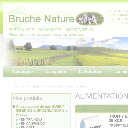
Panneau de gestion des cookies
13, rte de Str
67130 SCH
Tel : 03.88.9
Conta
SPÉCIALISTE - GROSSISTE - IMPORTATEUR
Alimentation et accessoires pour animaux
Catalogue
La société
La boutique
Le mo
Accueil
»
Catalogue
»
Cheval
»
Alimentation friandises
ALIMENTATION
Nos produits
A la rencontre de nos HUSKY
SIBERIEN & GROENLANDAIS en
Alsace
TROFFY 
- EN TRAINEAU
25 KGS
- EN CANIRANDO
TROFFY EL
- EN KART